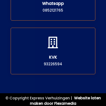
Whatsapp
0852121765

KVK
93226594
© Copyright Express Verhuizingen |
Website laten
maken door Flexamedia