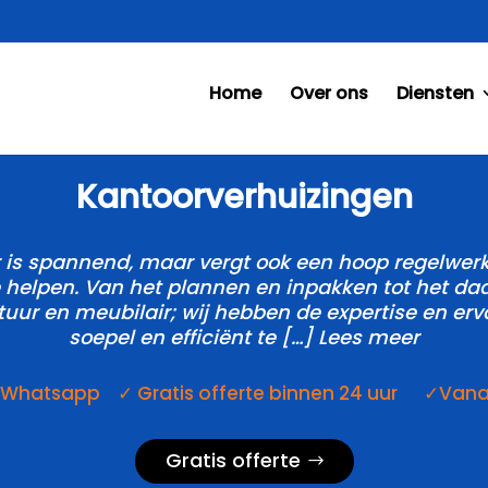
Home
Over ons
Diensten
Kantoorverhuizingen
is spannend, maar vergt ook een hoop regelwerk.​ 
 helpen.​ Van het plannen en inpakken tot het da
ur en meubilair; wij hebben de expertise en erv
soepel en efficiënt te […] Lees meer
a Whatsapp ✓ Gratis offerte binnen 24 uur ✓Vanaf 
Gratis offerte