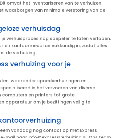
​ Dit omvat het inventariseren van te verhuizen
 het waarborgen van minimale verstoring van de
geloze verhuisdag
je verhuisproces nog soepeler te laten verlopen.​
r en kantoormeubilair vakkundig in, zodat alles
s de verhuizing.​
s verhuizing voor je
sten, waaronder spoedverhuizingen en
specialiseerd in het vervoeren van diverse
 computers en printers tot grote
n apparatuur om je bezittingen veilig te
 kantoorverhuizing
 Neem vandaag nog contact op met Express
n e-mail naar info@expressverhuizing.​nl.​ Ons team