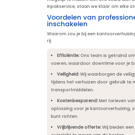
inpakservice, staan we klaar om elke st
Voordelen van profession
inschakelen
Waarom zou je bij een kantoorverhuizing
rij:
Efficiëntie:
Ons team is getraind om j
voeren, waardoor downtime voor je be
Veiligheid:
Wij waarborgen de veilig
tijdens het verhuizen door gebruik te
transportmiddelen.​
Kostenbesparend:
Met tarieven van
oplossing voor je kantoorverhuizing, 
kunt richten.​
Vrijblijvende offerte:
Wij bieden ee
overzicht te geven van de kosten.​