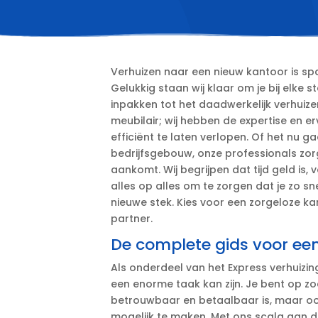
Verhuizen naar een nieuw kantoor is sp
Gelukkig staan wij klaar om je bij elke 
inpakken tot het daadwerkelijk verhui
meubilair; wij hebben de expertise en e
efficiënt te laten verlopen.​ Of het nu 
bedrijfsgebouw, onze professionals zorg
aankomt.​ Wij begrijpen dat tijd geld is,
alles op alles om te zorgen dat je zo s
nieuwe stek.​ Kies voor een zorgeloze k
partner.​
De complete gids voor ee
Als onderdeel van het Express verhuizi
een enorme taak kan zijn.​ Je bent op zo
betrouwbaar en betaalbaar is, maar oo
mogelijk te maken.​ Met ons scala aan di