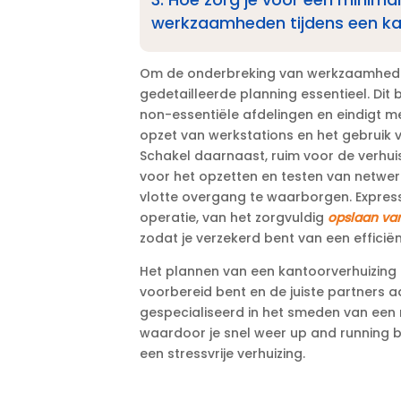
werkzaamheden tijdens een ka
Om de onderbreking van werkzaamheden
gedetailleerde planning essentieel.​ Dit 
non-essentiële afdelingen en eindigt met d
opzet van werkstations en het gebruik v
Schakel daarnaast, ruim voor de verhui
voor het opzetten en testen van netwe
vlotte overgang te waarborgen.​ Express
operatie, van het zorgvuldig
opslaan va
zodat je verzekerd bent van een effici
Het plannen van een kantoorverhuizing h
voorbereid bent en de juiste partners aan
gespecialiseerd in het smeden van een
waardoor je snel weer up and running b
een stressvrije verhuizing.​