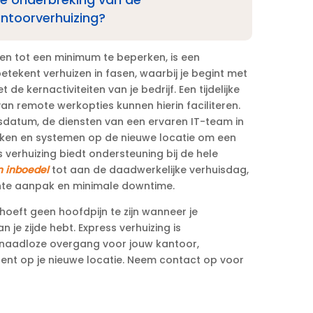
ntoorverhuizing?
 tot een minimum te beperken, is een
betekent verhuizen in fasen, waarbij je begint met
e kernactiviteiten van je bedrijf.​ Een tijdelijke
an remote werkopties kunnen hierin faciliteren.​
sdatum, de diensten van een ervaren IT-team in
rken en systemen op de nieuwe locatie om een
 verhuizing biedt ondersteuning bij de hele
n inboedel
tot aan de daadwerkelijke verhuisdag,
ënte aanpak en minimale downtime.​
oeft geen hoofdpijn te zijn wanneer je
 je zijde hebt.​ Express verhuizing is
 naadloze overgang voor jouw kantoor,
ent op je nieuwe locatie.​ Neem contact op voor