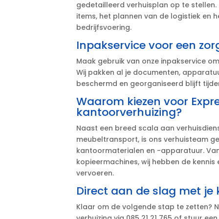
gedetailleerd verhuisplan op te stellen.
items, het plannen van de logistiek en
bedrijfsvoering.​
Inpakservice voor een zor
Maak gebruik van onze inpakservice om 
Wij pakken al je documenten, apparatuu
beschermd en georganiseerd blijft tijden
Waarom kiezen voor Expres
kantoorverhuizing?
Naast een breed scala aan verhuisdien
meubeltransport, is ons verhuisteam ge
kantoormaterialen en -apparatuur.​ Van
kopieermachines, wij hebben de kennis e
vervoeren.​
Direct aan de slag met je
Klaar om de volgende stap te zetten?
verhuizing via 085 21 21 765 of stuur ee