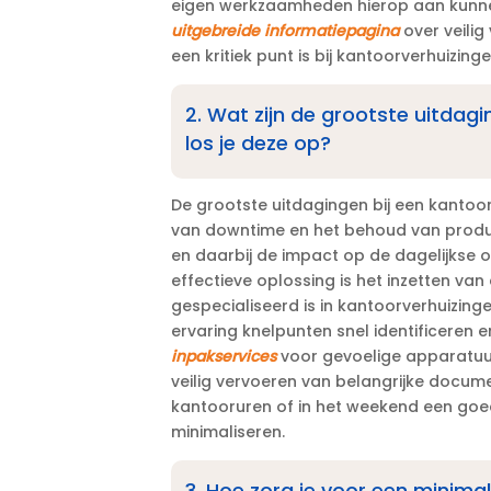
eigen werkzaamheden hierop aan kunnen
uitgebreide informatiepagina
over veilig
een kritiek punt is bij kantoorverhuizingen
2.​ Wat zijn de grootste uitdag
los je deze op?
De grootste uitdagingen bij een kantoorv
van downtime en het behoud van producti
en daarbij de impact op de dagelijkse op
effectieve oplossing is het inzetten van
gespecialiseerd is in kantoorverhuizinge
ervaring knelpunten snel identificeren 
inpakservices
voor gevoelige apparatuur
veilig vervoeren van belangrijke docume
kantooruren of in het weekend een goed
minimaliseren.​
3.​ Hoe zorg je voor een minim