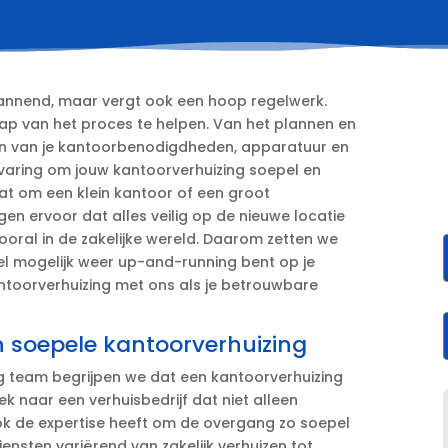
annend, maar vergt ook een hoop regelwerk.​
stap van het proces te helpen.​ Van het plannen en
zen van je kantoorbenodigdheden, apparatuur en
rvaring om jouw kantoorverhuizing soepel en
gaat om een klein kantoor of een groot
en ervoor dat alles veilig op de nieuwe locatie
 vooral in de zakelijke wereld.​ Daarom zetten we
nel mogelijk weer up-and-running bent op je
antoorverhuizing met ons als je betrouwbare
n soepele kantoorverhuizing
ng team begrijpen we dat een kantoorverhuizing
ek naar een verhuisbedrijf dat niet alleen
k de expertise heeft om de overgang zo soepel
ensten variërend van zakelijk verhuizen tot