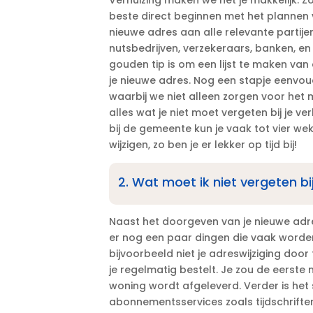
beste direct beginnen met het plannen va
nieuwe adres aan alle relevante partij
nutsbedrijven, verzekeraars, banken, en n
gouden tip is om een lijst te maken van 
je nieuwe adres.​ Nog een stapje eenvo
waarbij we niet alleen zorgen voor het 
alles wat je niet moet vergeten bij je verh
bij de gemeente kun je vaak tot vier we
wijzigen, zo ben je er lekker op tijd bij!
2.​ Wat moet ik niet vergeten b
Naast het doorgeven van je nieuwe adre
er nog een paar dingen die vaak worden 
bijvoorbeeld niet je adreswijziging do
je regelmatig bestelt.​ Je zou de eerste
woning wordt afgeleverd.​ Verder is het 
abonnementsservices zoals tijdschriften 