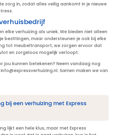
 zorg in, zodat alles veilig aankomt in je nieuwe
tress.​
verhuisbedrijf
en elke verhuizing als uniek.​ We bieden niet alleen
je bezittingen, maar ondersteunen je ook bij elke
ging tot meubeltransport, we zorgen ervoor dat
lot en zorgeloos mogelijk verloopt.​
oor jou kunnen betekenen? Neem vandaag nog
 info@expressverhuizing.​nl.​ Samen maken we van
ging bij een verhuizing met Express
ing lijkt een hele klus, maar met Express
odra je weet dat je gaat verhuizen, kun je het