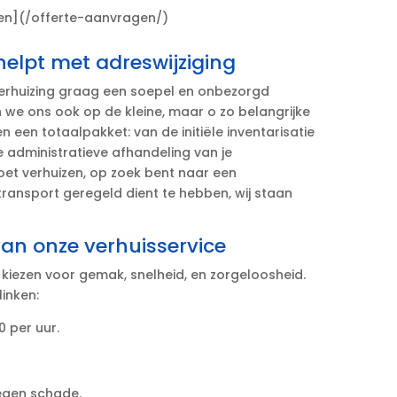
men](/offerte-aanvragen/)
helpt met adreswijziging
 verhuizing graag een soepel en onbezorgd
en we ons ook op de kleine, maar o zo belangrijke
den een totaalpakket: van de initiële inventarisatie
 administratieve afhandeling van je
moet verhuizen, op zoek bent naar een
ransport geregeld dient te hebben, wij staan
an onze verhuisservice
 kiezen voor gemak, snelheid, en zorgeloosheid.​
linken:
 per uur.​
egen schade.​