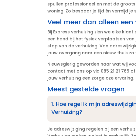
spullen professioneel en met de grootste
woning.​ Zo bespaar je tijd én vermijd je s
Veel meer dan alleen een 
Bij Express verhuizing zien we elke klant 
een hand bij het fysiek verplaatsen van 
stap van de verhuizing.​ Van adreswijzi
jouw overgang naar een nieuw thuis zo v
Nieuwsgierig geworden naar wat wij v
contact met ons op via 085 21 21 765 of
jouw verhuizing een zorgeloze ervaring.​
Meest gestelde vragen
1.​ Hoe regel ik mijn adreswijzi
Verhuizing?
Je adreswijziging regelen bij een verhuiz
Verhuizing maken we het je makkelijk.​ Z