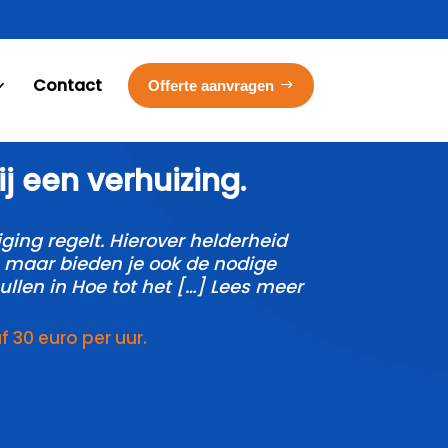
Contact
Offerte aanvragen
j een verhuizing.​
ging regelt.​ Hierover helderheid
f, maar bieden je ook de nodige
ullen in Hoe tot het […] Lees meer
30 euro per uur.