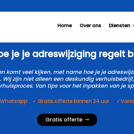
Home
Over ons
Diensten
e je je adreswijziging regelt bi
en komt veel kijken, met name hoe je je adreswijzi
.​ Wij zijn niet alleen een deskundig verhuisbedrij
erhuisproces.​ Van tips voor het inpakken van je sp
a Whatsapp ✓ Gratis offerte binnen 24 uur ✓Vanaf 
Gratis offerte