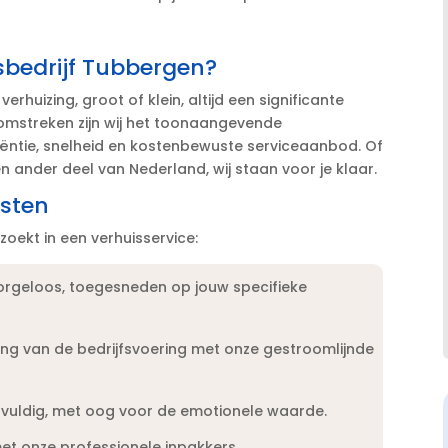
sbedrijf Tubbergen?
erhuizing, groot of klein, altijd een significante
n omstreken zijn wij het toonaangevende
iëntie, snelheid en kostenbewuste serviceaanbod.​ Of
 ander deel van Nederland, wij staan voor je klaar.​
nsten
oekt in een verhuisservice:
 zorgeloos, toegesneden op jouw specifieke
ing van de bedrijfsvoering met onze gestroomlijnde
gvuldig, met oog voor de emotionele waarde.​
met onze professionele inpakkers.​