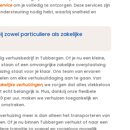
ervice
om je volledig te ontzorgen.​ Deze services zijn
ndersteuning nodig hebt, waarbij snelheid en
ij zowel particuliere als zakelijke
dig verhuisbedrijf in Tubbergen.​ Of je nu een kleine,
t staan of een omvangrijke zakelijke overplaatsing
izing staat voor je klaar.​ Ons team van ervaren
elen om elke verhuisuitdaging aan te gaan.​ Van
akelijke verhuizingen
, we zorgen dat alles vlekkeloos
echt belangrijk is.​ Plus, dankzij onze flexibele
0 per uur, maken we verhuizen toegankelijk en
 omstreken.​
n verhuizing meer is dan alleen het transporteren van
even.​ Of je nu binnen Tubbergen verhuist of naar een
eze transitie zo soepel en zorgeloos mogelijk