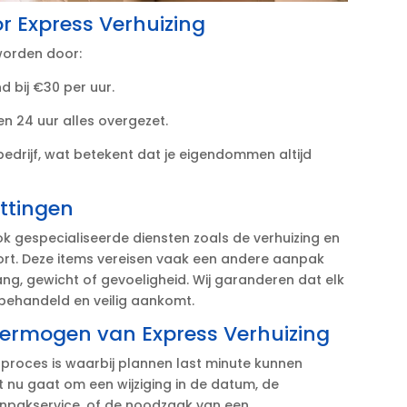
r Express Verhuizing
worden door:
 bij €30 per uur.​
n 24 uur alles overgezet.​
bedrijf, wat betekent dat je eigendommen altijd
ittingen
k gespecialiseerde diensten zoals de verhuizing en
rt.​ Deze items vereisen vaak een andere aanpak
g, gewicht of gevoeligheid.​ Wij garanderen dat elk
behandeld en veilig aankomt.​
svermogen van Express Verhuizing
 proces is waarbij plannen last minute kunnen
 het nu gaat om een wijziging in de datum, de
inpakservice, of de noodzaak van een