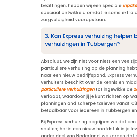
bezittingen, hebben wij een speciale
inpaks
speciaal ontwikkeld omdat je soms extra o
zorgvuldigheid vooropstaan.​
3.​ Kan Express verhuizing helpen b
verhuizingen in Tubbergen?
Absoluut, we zijn niet voor niets een veelzij
particuliere verhuizing op de planning heb
naar een nieuw bedrijfspand, Express verhu
verhuizers beschikt over de kennis en midd
particuliere verhuizingen
tot ingewikkelde
z
verloopt, waardoor jij je kunt richten op wat 
planningen and scherpe tarieven vanaf €3
betaalbaar voor iedereen in Tubbergen en
Bij Express verhuizing begrijpen we dat ee
spullen; het is een nieuw hoofdstuk in je l
ander deel van Nederland, we zorgen dat d