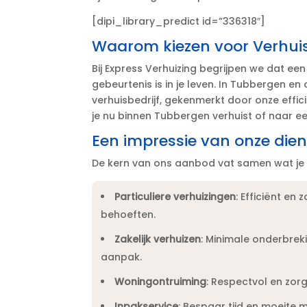
[dipi_library_predict id=”336318″]
Waarom kiezen voor Verhui
Bij Express Verhuizing begrijpen we dat een v
gebeurtenis is in je leven.​ In Tubbergen e
verhuisbedrijf, gekenmerkt door onze effic
je nu binnen Tubbergen verhuist of naar een
Een impressie van onze die
De kern van ons aanbod vat samen wat je z
Particuliere verhuizingen
: Efficiënt en
behoeften.​
Zakelijk verhuizen
: Minimale onderbrek
aanpak.​
Woningontruiming
: Respectvol en zor
Inpakservice
: Bespaar tijd en moeite 