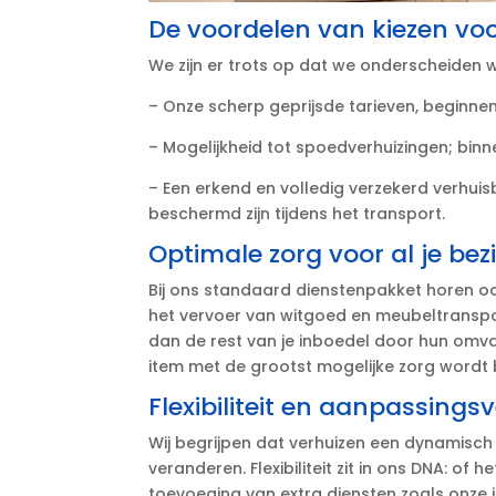
De voordelen van kiezen voo
We zijn er trots op dat we onderscheiden 
– Onze scherp geprijsde tarieven, beginnend
– Mogelijkheid tot spoedverhuizingen; binne
– Een erkend en volledig verzekerd verhuis
beschermd zijn tijdens het transport.​
Optimale zorg voor al je bez
Bij ons standaard dienstenpakket horen oo
het vervoer van witgoed en meubeltranspo
dan de rest van je inboedel door hun omvan
item met de grootst mogelijke zorg wordt 
Flexibiliteit en aanpassing
Wij begrijpen dat verhuizen een dynamisch
veranderen.​ Flexibiliteit zit in ons DNA: of
toevoeging van extra diensten zoals onze 