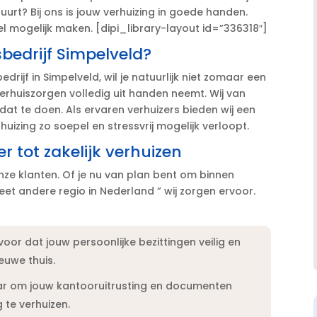
urt? Bij ons is jouw verhuizing in goede handen.​
 mogelijk maken.​ [dipi_library-layout id=”336318″]
bedrijf Simpelveld?
rijf in Simpelveld, wil je natuurlijk niet zomaar een
erhuiszorgen volledig uit handen neemt.​ Wij van
at te doen.​ Als ervaren verhuizers bieden wij een
uizing zo soepel en stressvrij mogelijk verloopt.​
r tot zakelijk verhuizen
nze klanten.​ Of je nu van plan bent om binnen
et andere regio in Nederland ” wij zorgen ervoor.​
voor dat jouw persoonlijke bezittingen veilig en
uwe thuis.​
ar om jouw kantooruitrusting en documenten
te verhuizen.​