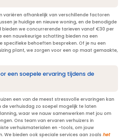
 variëren afhankelijk van verschillende factoren
tussen je huidige en nieuwe woning, en de benodigde
veld bieden we concurrerende tarieven vanaf €30 per
 je een nauwkeurige schatting bieden na een
 je specifieke behoeften bespreken.​ Of je nu een
huizing plant, we zorgen voor een op maat gemaakte,
oor een soepele ervaring tijdens de
rhuizen een van de meest stressvolle ervaringen kan
om de verhuisdag zo soepel mogelijk te laten
e planning, waar we nauw samenwerken met jou om
engen.​ Ons team van ervaren verhuizers in
uiste verhuismaterialen en -tools, om jouw
sen.​ We bieden ook speciale services aan zoals
het