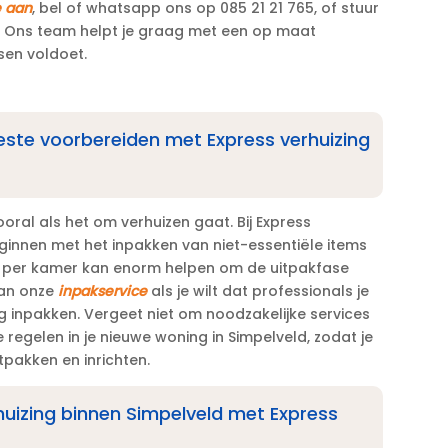
e aan
, bel of whatsapp ons op 085 21 21 765, of stuur
l.​ Ons team helpt je graag met een op maat
en voldoet.​
 beste voorbereiden met Express verhuizing
ral als het om verhuizen gaat.​ Bij Express
ginnen met het inpakken van niet-essentiële items
ms per kamer kan enorm helpen om de uitpakfase
van onze
inpakservice
als je wilt dat professionals je
g inpakken.​ Vergeet niet om noodzakelijke services
te regelen in je nieuwe woning in Simpelveld, zodat je
pakken en inrichten.​
rhuizing binnen Simpelveld met Express