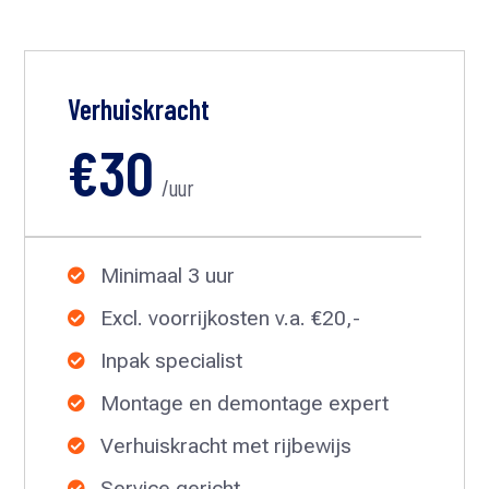
Verhuiskracht
€30
/uur
Minimaal 3 uur

Excl. voorrijkosten v.a. €20,-

Inpak specialist

Montage en demontage expert

Verhuiskracht met rijbewijs

Service gericht
