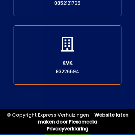
0852121765

KVK
93226594
© Copyright Express Verhuizingen |
Website laten
maken door Flexamedia
Privacyverklaring