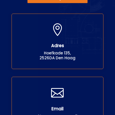

Adres
Hoefkade 135,
2526DA Den Haag

Email