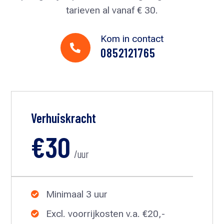
tarieven al vanaf € 30.
Kom in contact

0852121765
Verhuiskracht
€30
/uur
Minimaal 3 uur

Excl. voorrijkosten v.a. €20,-
