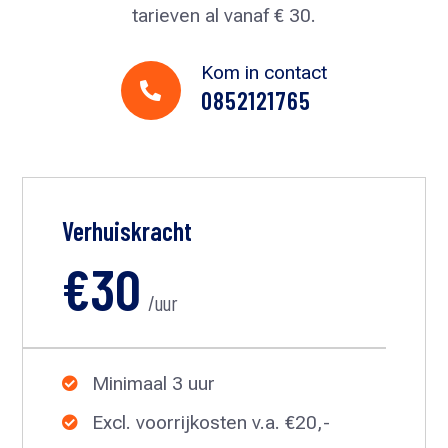
tarieven al vanaf € 30.
Kom in contact

0852121765
Verhuiskracht
€30
/uur
Minimaal 3 uur

Excl. voorrijkosten v.a. €20,-
