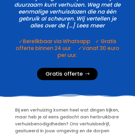
duurzaam kunt verhuizen.​ Weg met de
eenmalige verhuisdozen die na één
gebruik al scheuren.​ Wij vertellen je
alles over de […] Lees meer
✓Bereilkbaar via Whatsapp ✓ Gratis
offerte binnen 24 uur ✓Vanaf 30 euro
per uur.
Gratis offerte
Bij een verhuizing komen heel wat dingen kijken,
maar heb je al eens gedacht aan herbruikbare
verhuisbenodigdheden? Ons verhuisbedrijf,
gesitueerd in jouw omgeving en de dorpen