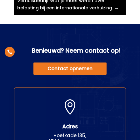
Verhuisbedrijf Wat je moet weten over
belasting bij een internationale verhuizing.​
→
Benieuwd? Neem contact op!

Contact opnemen

Adres
Hoefkade 135,