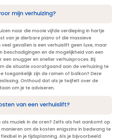
 voor mijn verhuizing?
huizen naar die mooie vijfde verdieping in hartje
mst van je dierbare piano of die massieve
In veel gevallen is een verhuislift geen luxe, maar
en beschadigingen en de mogelijkheid van een
 een snugger en sneller verhuisproces.​ Bij
om de situatie voorafgaand aan de verhuizing te
e toegankelijk zijn de ramen of balkon? Deze
slissing.​ Onthoud dat als je twijfelt over de
taan om je te adviseren.​
osten van een verhuislift?
 als muziek in de oren? Zelfs als het aankomt op
jn er manieren om de kosten enigszins in bedwang te
exibel in je tijdsplanning.​ Als je bijvoorbeeld