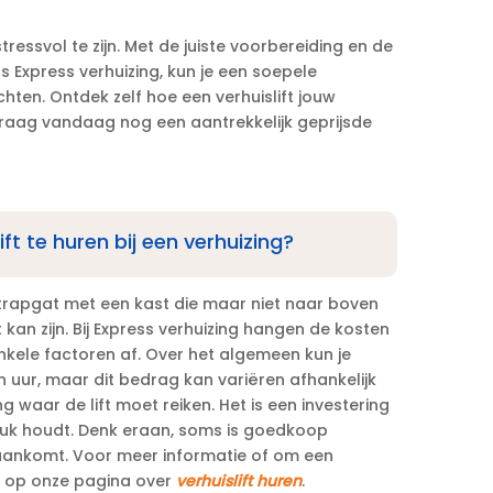
ressvol te zijn.​ Met de juiste voorbereiding en de
s Express verhuizing, kun je een soepele
en.​ Ontdek zelf hoe een verhuislift jouw
vraag vandaag nog een aantrekkelijk geprijsde
ift te huren bij een verhuizing?
 trapgat met een kast die maar niet naar boven
t kan zijn.​ Bij Express verhuizing hangen de kosten
nkele factoren af.​ Over het algemeen kun je
 uur, maar dit bedrag kan variëren afhankelijk
 waar de lift moet reiken.​ Het is een investering
stuk houdt.​ Denk eraan, soms is goedkoop
 aankomt.​ Voor meer informatie of om een
kje op onze pagina over
verhuislift huren
.​