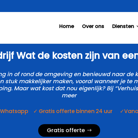
Home
Over ons
Diensten
ijf Wat de kosten zijn van een v
ng in of rond de omgeving en benieuwd naar de ko
een stuk makkelijker maken, vooral wanneer je t
g.​ Maar wat kost dat nou eigenlijk? Bij “Verhuis
meer
a Whatsapp ✓ Gratis offerte binnen 24 uur ✓Vanaf 
Gratis offerte