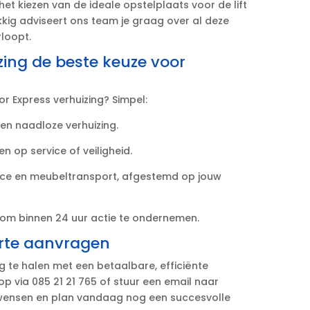
 het kiezen van de ideale opstelplaats voor de lift
lukkig adviseert ons team je graag over al deze
loopt.​
zing de beste keuze voor
r Express verhuizing? Simpel:
en naadloze verhuizing.​
n op service of veiligheid.​
ice en meubeltransport, afgestemd op jouw
aat om binnen 24 uur actie te ondernemen.​
rte aanvragen
ing te halen met een betaalbare, efficiënte
p via 085 21 21 765 of stuur een email naar
je wensen en plan vandaag nog een succesvolle