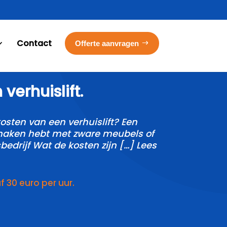
Contact
Offerte aanvragen
erhuislift.​
sten van een verhuislift? Een
e maken hebt met zware meubels of
bedrijf Wat de kosten zijn […] Lees
30 euro per uur.