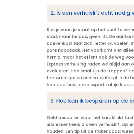
2.​ Is een verhuislift echt nodig
Stel je voor: je staat op het punt te ver
stad, maar helaas, geen lift.​ De aanko
boekenkast laat zich, letterlijk, voelen.​ 
pure noodzaak.​ Het voorkomt niet alle
hernia, maar het effent ook de weg voor
Express verhuizing raden we altijd aan 
evalueren: Hoe smal zijn de trappen? Ho
factoren spelen een cruciale rol in de be
haalbaarheid, onze experts altijd klaars
3.​ Hoe kan ik besparen op de k
Geld besparen waar het kan, klinkt toch
iets essentieels als een verhuislift, zi
houden.​ Een tip uit de trukendoos: wees fl