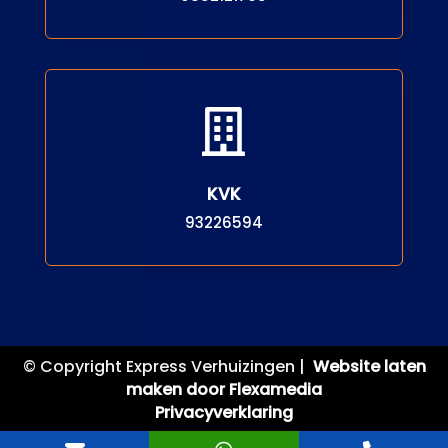

KVK
93226594
© Copyright Express Verhuizingen |
Website laten
maken door Flexamedia
Privacyverklaring