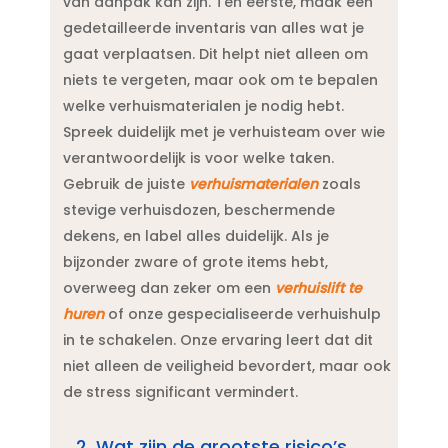
van aanpak kan zijn.​ Ten eerste, maak een
gedetailleerde inventaris van alles wat je
gaat verplaatsen.​ Dit helpt niet alleen om
niets te vergeten, maar ook om te bepalen
welke verhuismaterialen je nodig hebt.​
Spreek duidelijk met je verhuisteam over wie
verantwoordelijk is voor welke taken.​
Gebruik de juiste
verhuismaterialen
zoals
stevige verhuisdozen, beschermende
dekens, en label alles duidelijk.​ Als je
bijzonder zware of grote items hebt,
overweeg dan zeker om een
verhuislift te
huren
of onze gespecialiseerde verhuishulp
in te schakelen.​ Onze ervaring leert dat dit
niet alleen de veiligheid bevordert, maar ook
de stress significant vermindert.​
2.​ Wat zijn de grootste risico’s