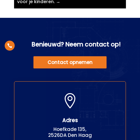
voor je kinderen.​
→
Benieuwd? Neem contact op!

Contact opnemen

Adres
Hoefkade 135,
2526DA Den Haag