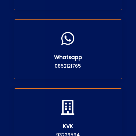

Whatsapp
0852121765

KVK
93226594