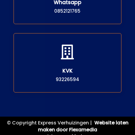
Whatsapp
0852121765

KVK
93226594
© Copyright Express Verhuizingen |
Website laten
maken door Flexamedia