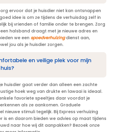
​ Zorg ervoor dat je huisdier niet kan ontsnappen
 goed idee is om ze tijdens de verhuisdag zelf in
lijk bij vrienden of familie onder te brengen.​ Zorg
en een halsband draagt met je nieuwe adres en
 bieden we een
spoedverhuizing
dienst aan,
el jou als je huisdier zorgen.​
mfortabele en veilige plek voor mijn
 huis?
je huisdier gaat verder dan alleen een zachte
ustige hoek weg van drukte en lawaai is ideaal.​
nkele favoriete speeltjes daar voordat je
 verkennen als ze aankomen.​ Graduele
 nieuwe stimuli tegelijk.​ Bij Express verhuizing
ier is en daarom bieden we advies op maat tijdens
nieuwd naar hoe wij dit aanpakken? Bezoek onze
r meer informatie.​