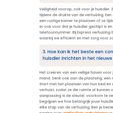
Veiligheid voorop, ook voor je huisdier.
tijdens de drukte van de verhuizing.​ Een
een rustige kamer te plaatsen of ze tijde
er ook voor dat je huisdier gechipt is 
telefoonnummer.​ Bij Express verhuizing
waarbij we efficiënt en met zorg voor zow
3.​ Hoe kan ik het beste een co
huisdier inrichten in het nieuwe
Het creëren van een veilige haven voor 
mand.​ Denk ook aan de plaatsing; een r
Start met het plaatsen van hun bed en e
verhuist, zodat ze die ruimte al kunnen
aanpassing is de sleutel; voorkom te veel
begrijpen we hoe belangrijk jouw huisd
elke stap van de verhuizing.​ Ben je be
pagina over
particuliere verhuizingen
voo