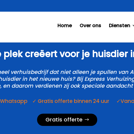
Home
Over ons
Diensten
 plek creëert voor je huisdier i
eel verhuisbedrijf dat niet alleen je spullen van
e huisdier in het nieuwe huis? Bij Express Verhuizi
, en daarom verdienen zij ook speciale aandacht 
a Whatsapp ✓ Gratis offerte binnen 24 uur ✓Vanaf 
Gratis offerte