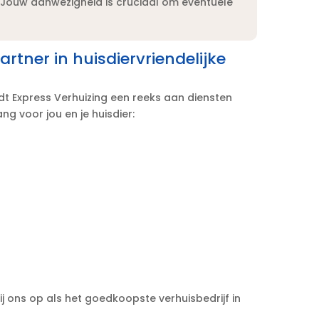
Jouw aanwezigheid is cruciaal om eventuele
artner in huisdiervriendelijke
edt Express Verhuizing een reeks aan diensten
g voor jou en je huisdier:
wij ons op als het goedkoopste verhuisbedrijf in