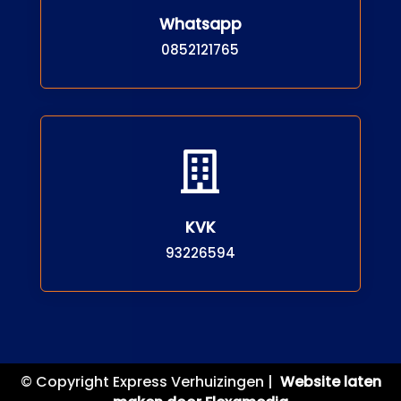
Whatsapp
0852121765

KVK
93226594
© Copyright Express Verhuizingen |
Website laten