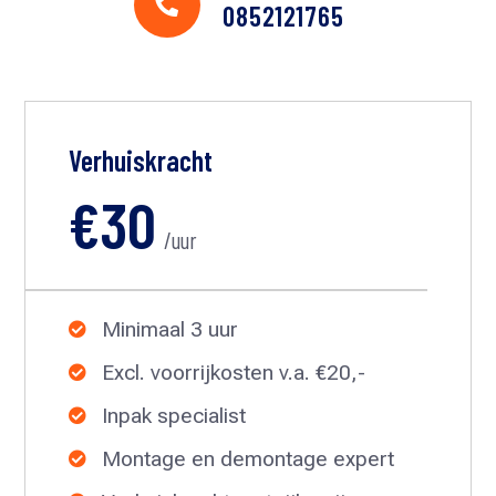

0852121765
Verhuiskracht
€30
/uur
Minimaal 3 uur

Excl. voorrijkosten v.a. €20,-

Inpak specialist

Montage en demontage expert
