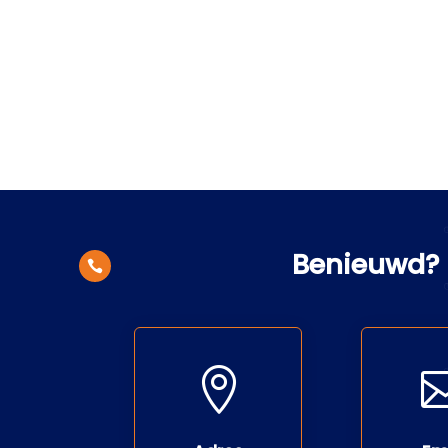
Benieuwd? 

